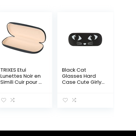
TRIXES Etui
Black Cat
Lunettes Noir en
Glasses Hard
Simili Cuir pour à
Case Cute Girly
Cadres Petits ou
Eyes Face Black
Moyens boîtier
and White
Lunettes Rigide
Kawaii