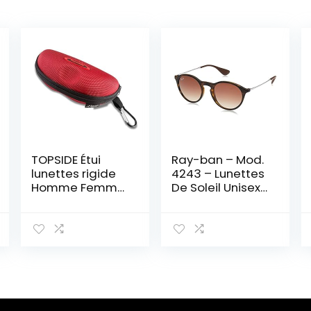
TOPSIDE Étui
Ray-ban – Mod.
lunettes rigide
4243 – Lunettes
Homme Femme
De Soleil Unisex-
avec Fermeture
Adult, rubber
Éclair – Inclut un
havana (rubber
Mousqueton, un
havana), taille
Cordon à
49
Lunettes et un
Chiffon de
Nettoyage
Microfibre