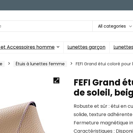
All categories
s et Accessoires homme
Lunettes garçon
Lunettes 
me
Étuis à lunettes femme
FEFI Grand étui coloré pour l
FEFI Grand ét
de soleil, bei
Robuste et sûr : étui en 
solide, texture adhérente
Fermeture magnétique invi
Caractéristiques : Dispon