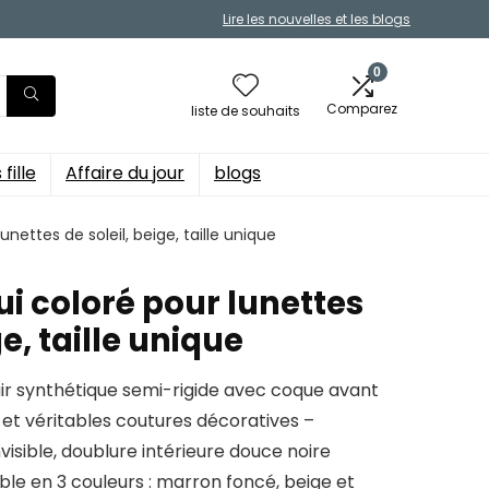
Lire les nouvelles et les blogs
0
Comparez
liste de souhaits
fille
Affaire du jour
blogs
unettes de soleil, beige, taille unique
ui coloré pour lunettes
ge, taille unique
cuir synthétique semi-rigide avec coque avant
 et véritables coutures décoratives –
sible, doublure intérieure douce noire
ible en 3 couleurs : marron foncé, beige et