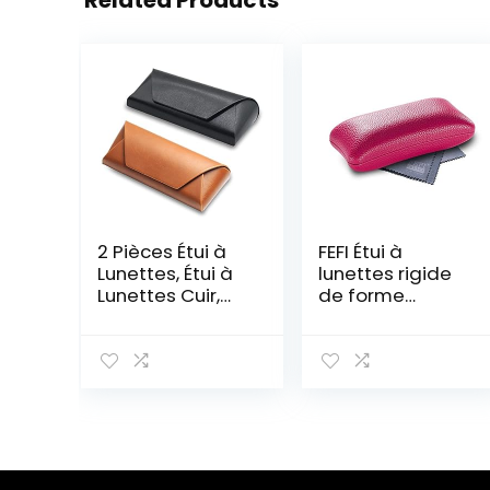
Related Products
2 Pièces Étui à
FEFI Étui à
Lunettes, Étui à
lunettes rigide
Lunettes Cuir,
de forme
Étui à Lunettes
originale –
de Soleilen Cuir,
Chiffon de
Souple Pochette
nettoyage et
à Lunettes
chiffon en
Portable,
microfibre inclus
Convient Aux
– –
Hommes,
Femmes,