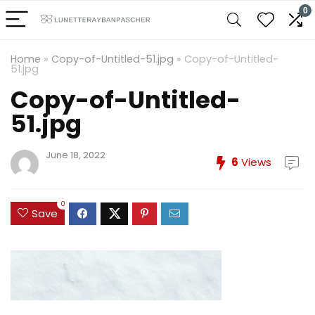
0
Home
»
Copy-of-Untitled-51.jpg
»
Copy-of-Untitled-
51.jpg
Copy-of-Untitled-
51.jpg
June 18, 2022
6
Views
0
Save