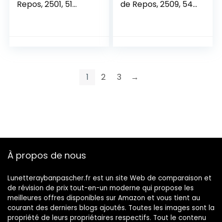
Repos, 2501, 51
de Repos, 2509, 54
Mixte
Mixte
1
2
3
→
À propos de nous
Lunetteraybanpascher.fr est un site Web de comparaison et
de révision de prix tout-en-un moderne qui propose les
meilleures offres disponibles sur Amazon et vous tient au
courant des derniers blogs ajoutés. Toutes les images sont la
propriété de leurs propriétaires respectifs. Tout le contenu