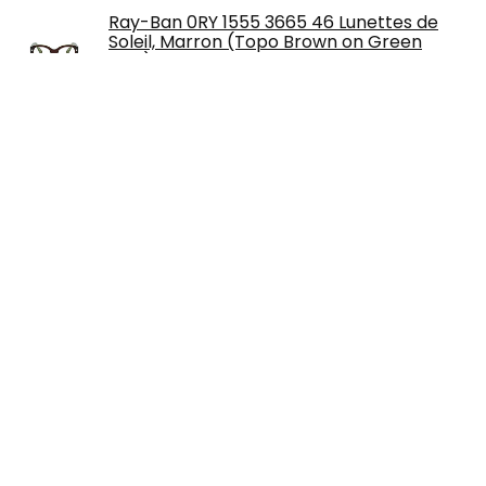
Ray-Ban 0RY 1555 3665 46 Lunettes de
Soleil, Marron (Topo Brown on Green
Fluo), Mixte Enfant
Ray-Ban Erika Ecaille Clair Brun Dégradé
Polarisé
À propos de nous
Lunetteraybanpascher.fr est un site Web de comparaison et
de révision de prix tout-en-un moderne qui propose les
meilleures offres disponibles sur Amazon et vous tient au
courant des derniers blogs ajoutés. Toutes les images sont la