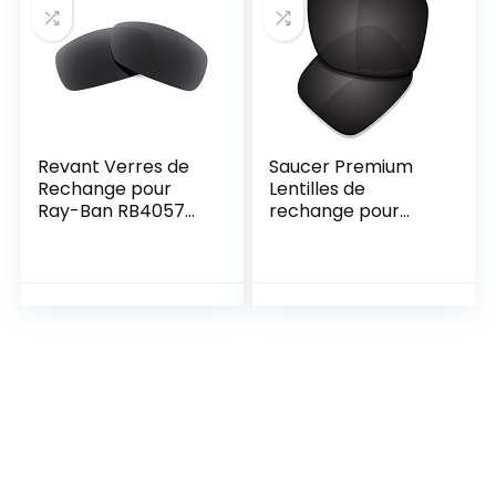
Revant Verres de
Saucer Premium
Rechange pour
Lentilles de
Ray-Ban RB4057
rechange pour
61mm –
lunettes de soleil
Compatibles avec
Oakley Holbrook XL
les Lunettes de
Soleil Ray-Ban
RB4057 61mm