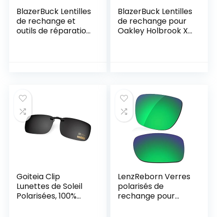
BlazerBuck Lentilles
BlazerBuck Lentilles
de rechange et
de rechange pour
outils de réparation
Oakley Holbrook XL
pour Oakley
OO9417
TwoFace OO9189
Goiteia Clip
LenzReborn Verres
Lunettes de Soleil
polarisés de
Polarisées, 100%
rechange pour
Anti-UV, Certifié CE
lunettes de soleil
Oakley Holbrook