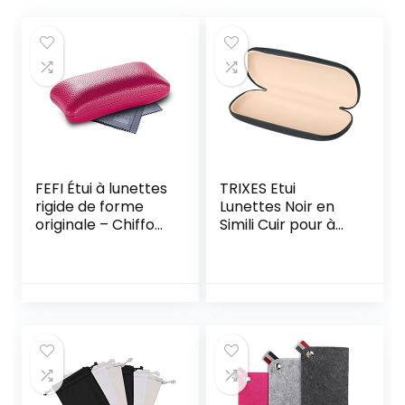
FEFI Étui à lunettes
TRIXES Etui
rigide de forme
Lunettes Noir en
originale – Chiffon
Simili Cuir pour à
de nettoyage et
Cadres Petits ou
chiffon en
Moyens boîtier
microfibre inclus –
Lunettes Rigide
–