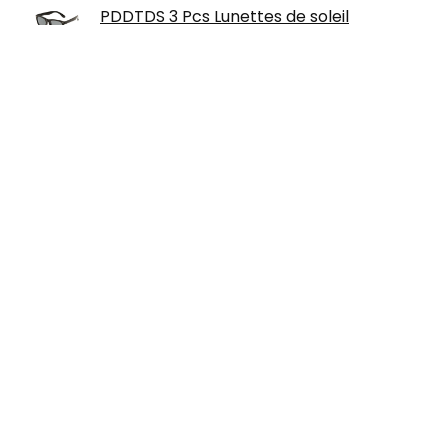
PDDTDS 3 Pcs Lunettes de soleil
polarisées pour garçons et filles , lunettes
de soleil polarisées Colorblock Cadre en
caoutchouc pour enfants de 3 à 9 ans
protection solaire voyage activités
Ray-Ban RX6444-2500-53 Montures de
Lunettes sur Ordonnance, Multicolore,
53.0 Mixte Enfant
À propos de nous
Lunetteraybanpascher.fr est un site Web de comparaison et
de révision de prix tout-en-un moderne qui propose les
meilleures offres disponibles sur Amazon et vous tient au