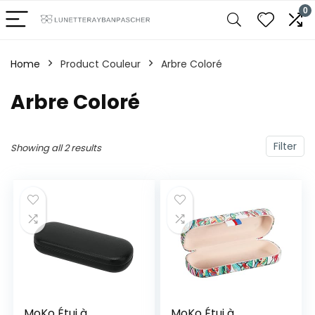
0
Home
Product Couleur
‎Arbre Coloré
‎Arbre Coloré
Filter
Showing all 2 results
MoKo Étui à
MoKo Étui à