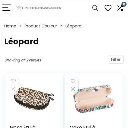
0
Home
Product Couleur
‎Léopard
‎Léopard
Filter
Showing all 2 results
MoKo Étui à
MoKo Étui à