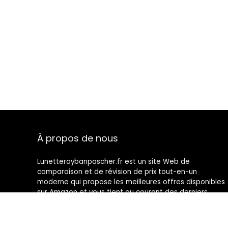
À propos de nous
Lunetteraybanpascher.fr est un site Web de
comparaison et de révision de prix tout-en-un
moderne qui propose les meilleures offres disponibles
sur Amazon et vous tient au courant des derniers
blogs ajoutés. Toutes les images sont la propriété de
leurs propriétaires respectifs. Tout le contenu cité est
dérivé de leurs sources respectives.