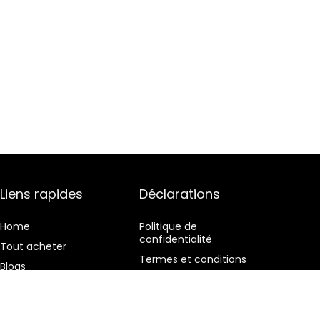
Liens rapides
Déclarations
Home
Politique de
confidentialité
Tout acheter
Termes et conditions
Blogs
Divulgation des
Nos boutiques en ligne
affiliations
Publicité