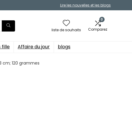
Lire les nouvelles et les blogs
0
Comparez
liste de souhaits
fille
Affaire du jour
blogs
 x 3 cm; 120 grammes