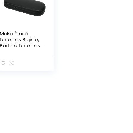
MoKo Étui à
Lunettes Rigide,
Boîte à Lunettes
de Soleil en Cuir
PU Anti-Rayures,
Floral Étui à
Lunettes
Spectacles, Étui
de Protection
pour Homme
Femme Enfant