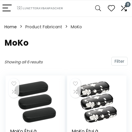
0
Home
Product Fabricant
‎MoKo
‎MoKo
Filter
Showing all 6 results
MoKo Étui à
MoKo Étui à