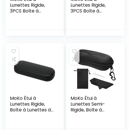
Lunettes Rigide,
Lunettes Rigide,
3PCS Boîte à
3PCS Boîte à
Lunettes de Soleil
Lunettes de Soleil
en Cuir PU Anti-
en Cuir PU Anti-
Rayures, Floral Étui
Rayures, Floral Étui
à Lunettes
à Lunettes
Spectacles, Étui de
Spectacles, Étui de
Protection pour
Protection pour
Homme, Femme,
Homme, Femme,
Enfant – Noir
Enfant – Noir +
Magnolia Blanche
MoKo Étui à
MoKo Étui à
Lunettes Rigide,
Lunettes Semi-
Boîte à Lunettes de
Rigide, Boîte à
Soleil en Cuir PU
Lunettes de Soleil
Anti-Rayures, Floral
en EVA avec
Étui à Lunettes
Crochet en Métal,