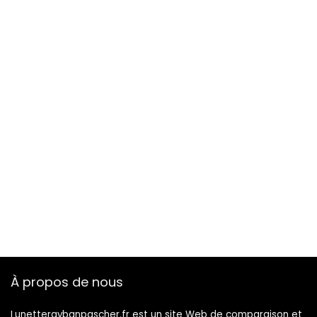
Hommes Enfants
Hommes
À propos de nous
Lunetteraybanpascher.fr est un site Web de comparaison et