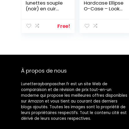
lunettes souple
Hardcase Ellipse
(noir) en cuir
O-Case – Look
véritable avec
Carbone Stable
fermeture
Étui à Lunettes
Velcro.
Free!
À propos de nous
Lunetteraybanpascher.fr est un site Web de
comparaison et de révision de prix tout-en-un
moderne qui propose les meilleures offres disponibles
sur Amazon et vous tient au courant des derniers
blogs ajoutés. Toutes les images sont la propriété de
leurs propriétaires respectifs. Tout le contenu cité est
dérivé de leurs sources respectives.