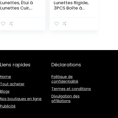
Lunettes, Étui à
Lunettes Rigide,
Lunettes Cuir,
3PCS Boîte à
Étui à Lunettes
Lunettes de
de Soleilen Cuir,
Soleil en Cuir PU
Souple Pochette
Anti-Rayures,
à Lunettes
Floral Étui à
Portable,
Lunettes
Convient Aux
Spectacles, Étui
Hommes,
de Protection
Femmes,
pour Homme,
Enfants,
Femme, Enfant –
Personnes
Noir + Magnolia
Liens rapides
Déclarations
Agées (Marron
Blanche
Noir)
Home
Politique de
confidentialité
Tout acheter
Termes et conditions
Blogs
Divulgation des
Nos boutiques en ligne
affiliations
Publicité