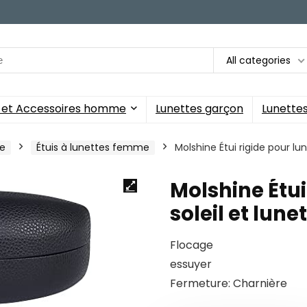
All categories
s et Accessoires homme
Lunettes garçon
Lunettes 
me
Étuis à lunettes femme
Molshine Étui rigide pour lun
Molshine Étui
soleil et lune
Flocage
essuyer
Fermeture: Charnière