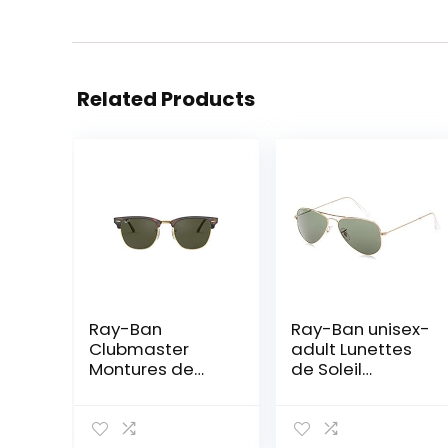
Related Products
Ray-Ban
Ray-Ban unisex-
Clubmaster
adult Lunettes
Montures de
de Soleil
Lunettes Mixte
AVIATOR SMALL
METAL RB 3044