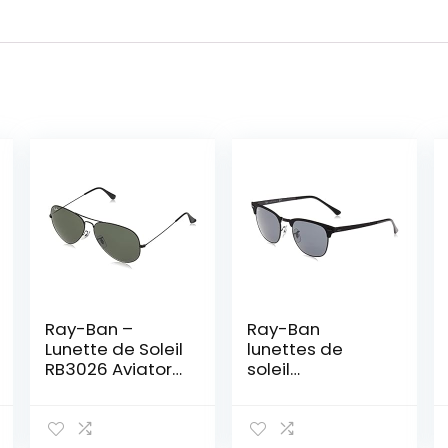
Ray-Ban –
Ray-Ban
Lunette de Soleil
lunettes de
RB3026 Aviator
soleil
2 Aviator 62 mm
clubmaster
métal en noir
mat bleu RB3716