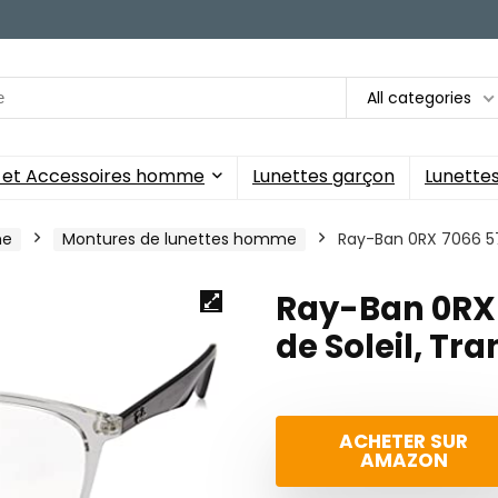
All categories
s et Accessoires homme
Lunettes garçon
Lunettes 
me
Montures de lunettes homme
Ray-Ban 0RX 7066 57
Ray-Ban 0RX 
de Soleil, T
ACHETER SUR
AMAZON