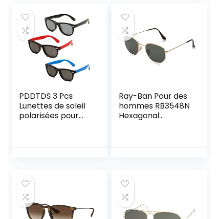
PDDTDS 3 Pcs
Ray-Ban Pour des
Lunettes de soleil
hommes RB3548N
polarisées pour
Hexagonal
garçons et filles ,
Lunettes de Soleil,
lunettes de soleil
Or
polarisées
Colorblock Cadre
en caoutchouc
pour enfants de 3
à 9 ans protection
solaire voyage
activités