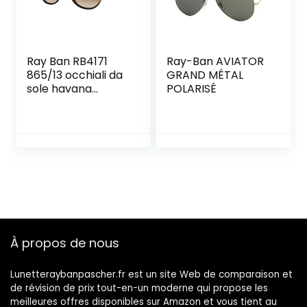
Ray Ban RB4171
Ray-Ban AVIATOR
865/13 occhiali da
GRAND MÉTAL
sole havana
POLARISÉ
sunglasses
sonnenbrille uomo
man
À propos de nous
Lunetteraybanpascher.fr est un site Web de comparaison et
de révision de prix tout-en-un moderne qui propose les
meilleures offres disponibles sur Amazon et vous tient au