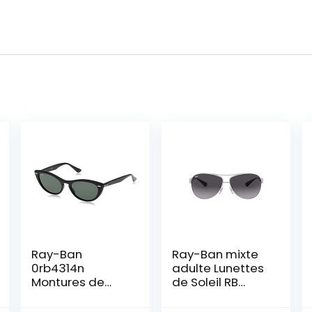
Ray-Ban
Ray-Ban mixte
0rb4314n
adulte Lunettes
Montures de
de Soleil RB
Lunettes, Noir
3386
(Black), One Size