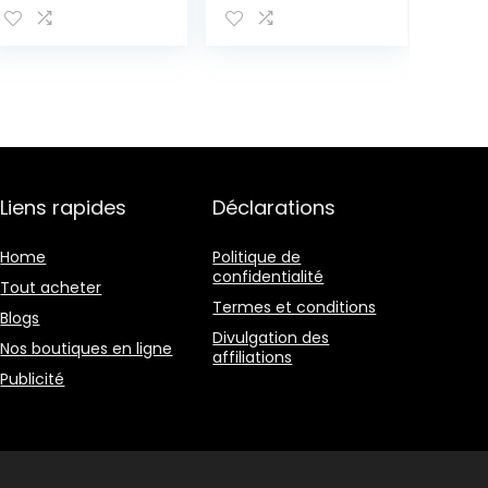
Yellow Havana,
Unique
49
Liens rapides
Déclarations
Home
Politique de
confidentialité
Tout acheter
Termes et conditions
Blogs
Divulgation des
Nos boutiques en ligne
affiliations
Publicité