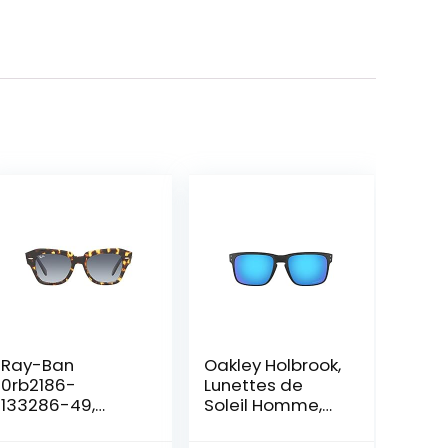
Ray-Ban
Oakley Holbrook,
0rb2186-
Lunettes de
133286-49,
Soleil Homme,
Lunettes de
Noir Mat/Rouge
Soleil Homme,
Miroir, Taille