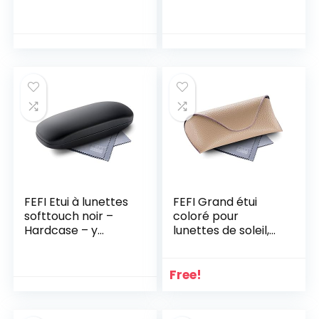
de nettoyage et
chiffon en
microfibre inclus –
–
FEFI Etui à lunettes
FEFI Grand étui
softtouch noir –
coloré pour
Hardcase – y
lunettes de soleil,
compris chiffon de
beige, taille unique
nettoyage de
lunettes de haute
Free!
qualité