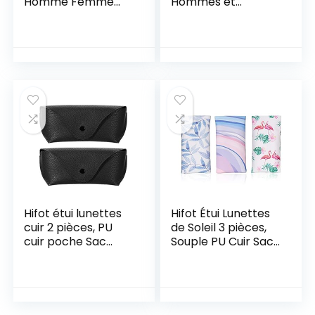
Homme Femme
Hommes et
Ronde Vintage
Femme Aviateur
Polarisées Monture
Polarisées Pilote
en TR90 Branche
Anti Anti-Reflet
en Acétate
Verres en Miroir
Hifot étui lunettes
Hifot Étui Lunettes
cuir 2 pièces, PU
de Soleil 3 pièces,
cuir poche Sac
Souple PU Cuir Sac
Souple de Lunettes
Lunettes, Boitier
de Soleil, Stockage
Lunettes Lecture
étui avec Clip pour
pour Femme
femme homme
Homme Enfant
enfant