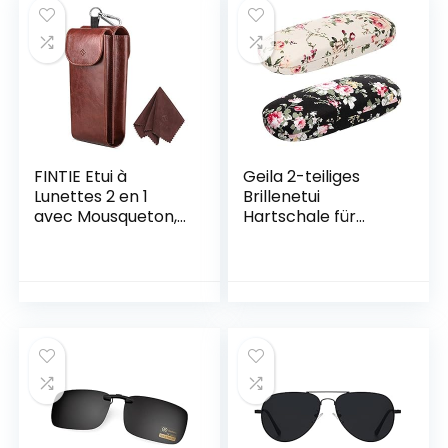
FINTIE Etui à
Geila 2-teiliges
Lunettes 2 en 1
Brillenetui
avec Mousqueton,
Hartschale für
Housse à Lunettes
Männer, Frauen,
Portable en Cuir
Kinder – Blumen-
végétalien, Etui
Brillenetui –
Anti-Rayures pour
tragbares
Lunettes de Soleil,
Brillenetui –
Schutzhülle im
Shell-Stil